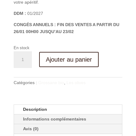
votre apéritif.
DDM :
01/2027
CONGÉS ANNUELS : FIN DES VENTES A PARTIR DU
26/01 00H00 JUSQU’AU 23/02
En stock
quantité
Ajouter au panier
de
Olives
Noires
BIO
Catégories :
Grossane bio
,
Les olives
de
Provence
120G
Description
Informations complémentaires
Avis (0)