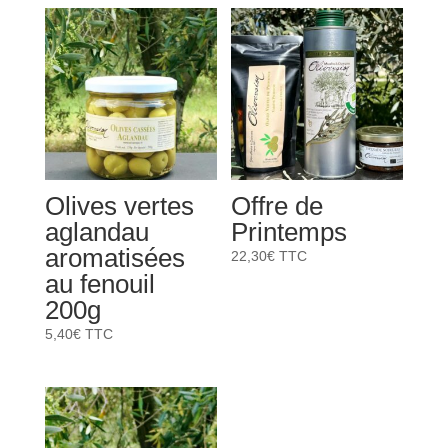
Olives vertes
Offre de
aglandau
Printemps
aromatisées
22,30
€
TTC
au fenouil
200g
5,40
€
TTC