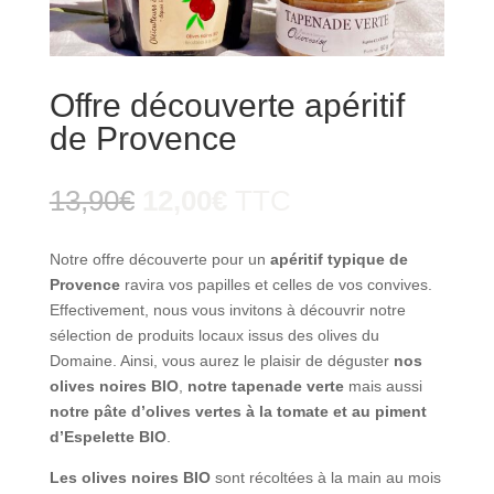
Offre découverte apéritif
de Provence
Le
Le
13,90
€
12,00
€
TTC
prix
prix
initial
actuel
Notre offre découverte pour un
apéritif typique de
était :
est :
Provence
ravira vos papilles et celles de vos convives.
13,90€.
12,00€.
Effectivement, nous vous invitons à découvrir notre
sélection de produits locaux issus des olives du
Domaine. Ainsi, vous aurez le plaisir de déguster
nos
olives noires BIO
,
notre tapenade verte
mais aussi
notre pâte d’olives vertes à la tomate et au piment
d’Espelette BIO
.
Les olives noires BIO
sont récoltées à la main au mois