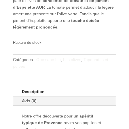
pâte d’olives de
concentré de tomate et de piment
d’Espelette AOP.
La tomate permet d’adoucir la légère
amertume présente sur l’olive verte. Tandis que le
piment d’Espelette apporte une
touche épicée
légèrement prononcée
.
Rupture de stock
Catégories :
Grossane bio
,
Les olives
,
Tapenades et
pulpes
Description
Avis (0)
Notre offre découverte pour un
apéritif
typique de Provence
ravira vos papilles et